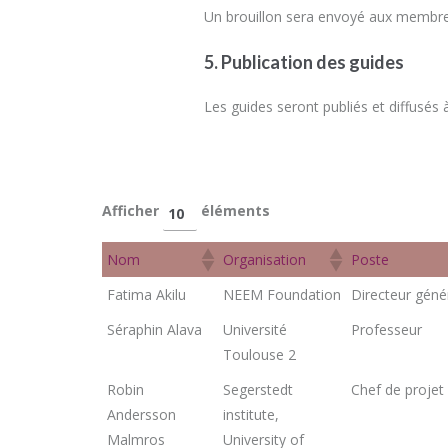
Un brouillon sera envoyé aux membres
5. Publication des guides
Les guides seront publiés et diffusés
Afficher
éléments
Nom
Organisation
Poste
Nom
Organisation
Poste
Fatima Akilu
NEEM Foundation
Directeur géné
Séraphin Alava
Université
Professeur
Toulouse 2
Robin
Segerstedt
Chef de projet
Andersson
institute,
Malmros
University of