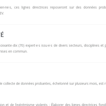
cien·ne·s, ces lignes directrices reposeront sur des données pro
EV.
TÉ
ante-dix (70) expert·e·s issu·e·s de divers secteurs, disciplines et p
t mises en commun.
e collecte de données probantes, échelonné sur plusieurs mois, est ré
sation et de l’extrémisme violents : Élaborer des lignes directrices 