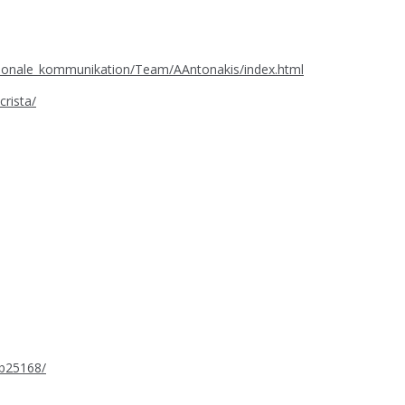
ationale_kommunikation/Team/AAntonakis/index.html
crista/
ab25168/