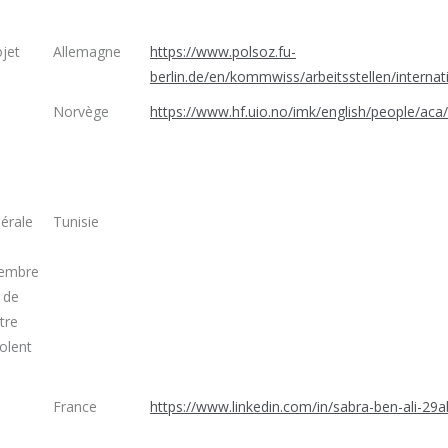
jet
Allemagne
https://www.polsoz.fu-
berlin.de/en/kommwiss/arbeitsstellen/intern
Norvège
https://www.hf.uio.no/imk/english/people/aca/
nérale
Tunisie
membre
 de
tre
olent
France
https://www.linkedin.com/in/sabra-ben-ali-29