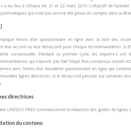
» a eu lieu à Ottawa les 21 et 22 mars 2019. L’objectif de l’activité 
stématiques qui n’ont pas encore été prises en compte dans la litté
)
 implique l’envoi d’un questionnaire en ligne avec la liste des re
uent leur accord ou leur désaccord pour chaque recommandation. Si 
dérée consensuelle. Pendant ce premier cycle, les expert·e·s ont 
mmandations qui n’auront pas fait l’objet d’un consensus seront m
rrera avec l’envoi d’un deuxième questionnaire en ligne qui contie
ouvelles lignes directrices. Si le désaccord persiste sur certaines 
.
nes directrices
aire UNESCO-PREV commenceront la rédaction des guides de lignes di
lidation du contenu