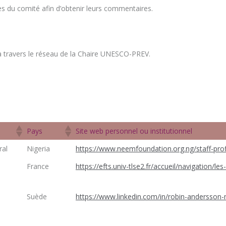
 du comité afin d’obtenir leurs commentaires.
 à travers le réseau de la Chaire UNESCO-PREV.
Pays
Site web personnel ou institutionnel
Pays
Site web personnel ou institutionnel
ral
Nigeria
https://www.neemfoundation.org.ng/staff-prof
France
https://efts.univ-tlse2.fr/accueil/navigation/
Suède
https://www.linkedin.com/in/robin-andersso