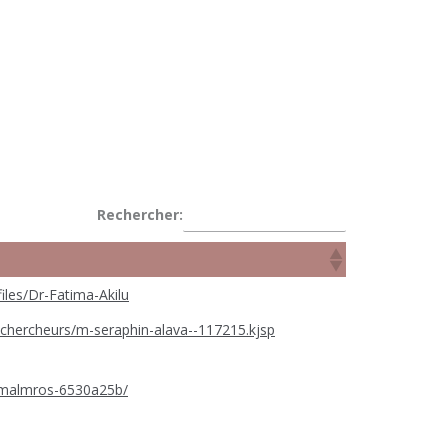
Rechercher:
iles/Dr-Fatima-Akilu
les-chercheurs/m-seraphin-alava--117215.kjsp
n-malmros-6530a25b/