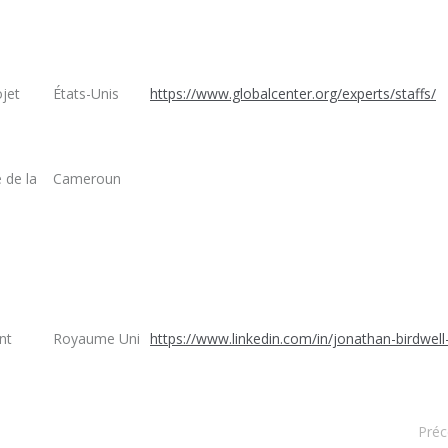
jet
États-Unis
https://www.globalcenter.org/experts/staffs/
 de la
Cameroun
nt
Royaume Uni
https://www.linkedin.com/in/jonathan-birdwel
Préc