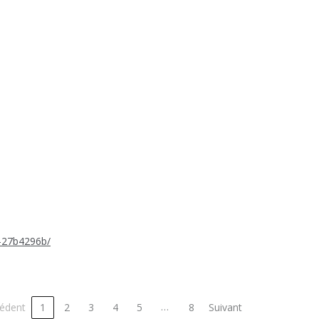
l-27b4296b/
…
édent
1
2
3
4
5
8
Suivant