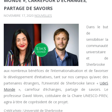
MONDE », CARREFOUR D’ÉCHANGES,
PARTAGE DE SAVOIRS
NOVEMBRE 17, 2020
NOUVELLES
Dans le but
de
sensibiliser la
communauté
universitaire
et de
Sherbrooke
aux nombreux bénéfices de l’internationalisation et de favoriser
le développement d’initiatives, tant sur nos campus qu’avec des
partenaires étrangers, l’Université de Sherbrooke lance «
UdeS
Monde
», carrefour d’échanges, partage de savoirs. Le
professeur David Morin, cotitulaire de la Chaire UNESCO-PREV,
agira à titre de coprésident de ce projet.
Crédit photo :
Université de Sherbrooke