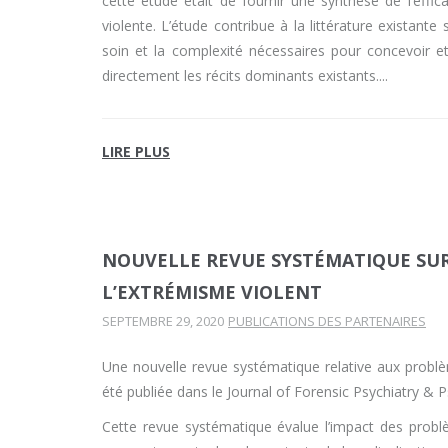
cette étude était de fournir une synthèse de l’effica
violente. L’étude contribue à la littérature existante 
soin et la complexité nécessaires pour concevoir et
directement les récits dominants existants.
LIRE PLUS
NOUVELLE REVUE SYSTÉMATIQUE SUR
L’EXTRÉMISME VIOLENT
SEPTEMBRE 29, 2020
PUBLICATIONS DES PARTENAIRES
Une nouvelle revue systématique relative aux probl
été publiée dans le Journal of Forensic Psychiatry & 
Cette revue systématique évalue l’impact des problè