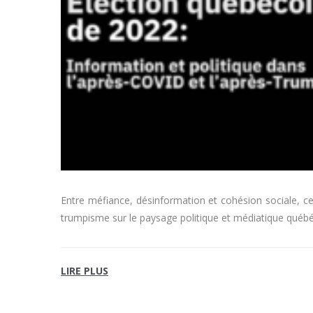
Entre méfiance, désinformation et cohésion sociale, c
trumpisme sur le paysage politique et médiatique québé
LIRE PLUS